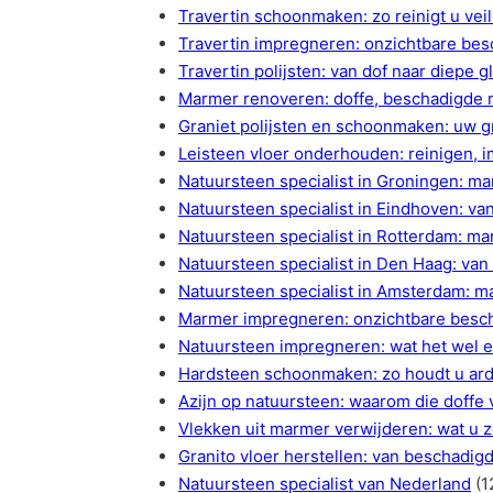
Travertin schoonmaken: zo reinigt u veil
Travertin impregneren: onzichtbare be
Travertin polijsten: van dof naar diepe g
Marmer renoveren: doffe, beschadigde 
Graniet polijsten en schoonmaken: uw gr
Leisteen vloer onderhouden: reinigen, 
Natuursteen specialist in Groningen: ma
Natuursteen specialist in Eindhoven: v
Natuursteen specialist in Rotterdam: ma
Natuursteen specialist in Den Haag: van
Natuursteen specialist in Amsterdam: m
Marmer impregneren: onzichtbare besc
Natuursteen impregneren: wat het wel en
Hardsteen schoonmaken: zo houdt u ard
Azijn op natuursteen: waarom die doffe 
Vlekken uit marmer verwijderen: wat u z
Granito vloer herstellen: van beschadig
Natuursteen specialist van Nederland
(1