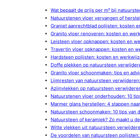
Wat bepaalt de prijs per m² bij natuurst
Natuurstenen vloer vervangen of herste
Graniet aanrechtblad polijsten: kosten 
Granito vloer renoveren: kosten en wer
Leisteen vloer opknappen: kosten en we
Travertin vloer opknappen: kosten en w
Hardsteen polijsten: kosten en werkwijz
Doffe plekken op natuursteen verwijder
Granito vloer schoonmaken: tips en advi
Lijmresten van natuursteen verwijderen:
Azijnvlekken op natuursteen verwijdere
Natuurstenen vloer onderhouden: 10 ti
Marmer glans herstellen: 4 stappen naa
Natuursteen schoonmaken: 10 tips van d
Natuursteen of keramiek? Zo maakt u de
Witte vlekken uit natuursteen verwijder
De voordelen van natuursteen polijsten: 