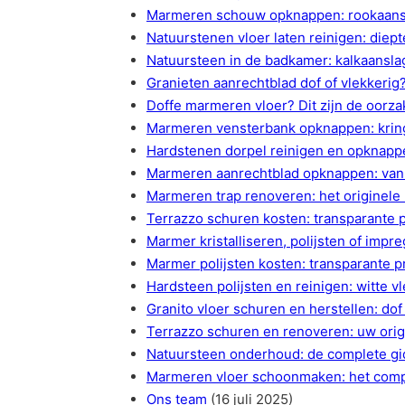
Marmeren schouw opknappen: rookaansla
Natuurstenen vloer laten reinigen: diept
Natuursteen in de badkamer: kalkaansl
Granieten aanrechtblad dof of vlekkerig
Doffe marmeren vloer? Dit zijn de oorz
Marmeren vensterbank opknappen: kring
Hardstenen dorpel reinigen en opknappe
Marmeren aanrechtblad opknappen: van 
Marmeren trap renoveren: het originele
Terrazzo schuren kosten: transparante 
Marmer kristalliseren, polijsten of impr
Marmer polijsten kosten: transparante p
Hardsteen polijsten en reinigen: witte 
Granito vloer schuren en herstellen: do
Terrazzo schuren en renoveren: uw orig
Natuursteen onderhoud: de complete gi
Marmeren vloer schoonmaken: het compl
Ons team
(16 juli 2025)