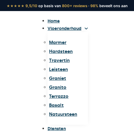
9,5/10
op basis van
800+ reviews
·
98%
beveelt ons aan
★★★★★
Home
Vloeronderhoud
Marmer
Hardsteen
Travertin
Leisteen
Graniet
Granito
Terrazzo
Basalt
Natuursteen
Diensten