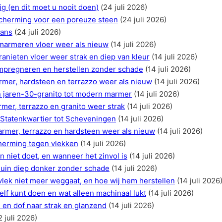
ig (en dit moet u nooit doen)
(24 juli 2026)
scherming voor een poreuze steen
(24 juli 2026)
lans
(24 juli 2026)
marmeren vloer weer als nieuw
(14 juli 2026)
anieten vloer weer strak en diep van kleur
(14 juli 2026)
impregneren en herstellen zonder schade
(14 juli 2026)
rmer, hardsteen en terrazzo weer als nieuw
(14 juli 2026)
an jaren-30-granito tot modern marmer
(14 juli 2026)
rmer, terrazzo en granito weer strak
(14 juli 2026)
 Statenkwartier tot Scheveningen
(14 juli 2026)
armer, terrazzo en hardsteen weer als nieuw
(14 juli 2026)
herming tegen vlekken
(14 juli 2026)
 niet doet, en wanneer het zinvol is
(14 juli 2026)
uin diep donker zonder schade
(14 juli 2026)
vlek niet meer weggaat, en hoe wij hem herstellen
(14 juli 2026
elf kunt doen en wat alleen machinaal lukt
(14 juli 2026)
d en dof naar strak en glanzend
(14 juli 2026)
2 juli 2026)