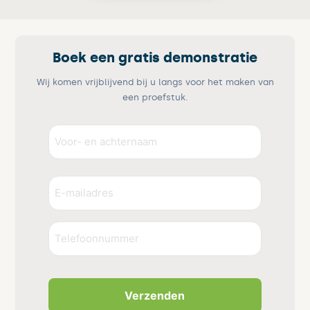
Boek een gratis demonstratie
Wij komen vrijblijvend bij u langs voor het maken van
een proefstuk.
Voor-
en
achternaam
Voornaam
E-
(Vereist)
mailadres
(Vereist)
Telefoonnummer
CAPTCHA