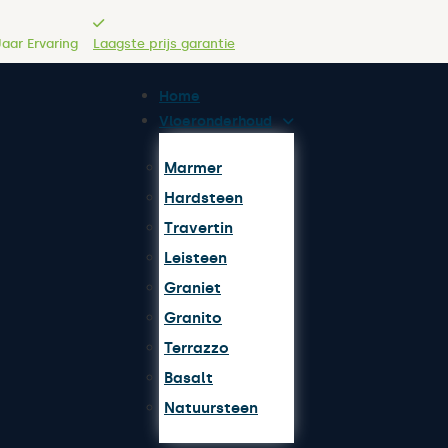
Jaar Ervaring
Laagste prijs garantie
Home
Vloeronderhoud
Marmer
Hardsteen
Travertin
Leisteen
Graniet
Granito
Terrazzo
Basalt
Natuursteen