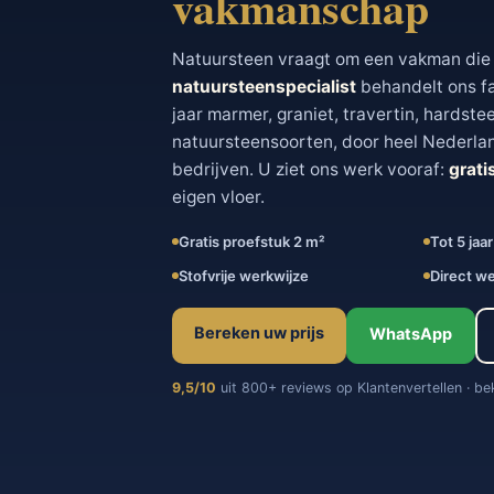
vakmanschap
Natuursteen vraagt om een vakman die d
natuursteenspecialist
behandelt ons fa
jaar marmer, graniet, travertin, hardste
natuursteensoorten, door heel Nederland
bedrijven. U ziet ons werk vooraf:
grati
eigen vloer.
Gratis proefstuk 2 m²
Tot 5 jaa
Stofvrije werkwijze
Direct w
Bereken uw prijs
WhatsApp
9,5/10
uit 800+ reviews op Klantenvertellen · b