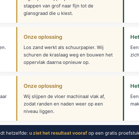
stappen van grof naar fijn tot de
glansgraad die u kiest.
Onze oplossing
Het
en.
Los zand werkt als schuurpapier. Wij
Een
schuren de kraslaag weg en bouwen het
zic
oppervlak daarna opnieuw op.
Onze oplossing
Het
aar
Wij slijpen de vloer machinaal vlak af,
Een 
zodat randen en naden weer op een
mak
niveau liggen.
ldt hetzelfde:
u ziet het resultaat vooraf
op een gratis proefstuk