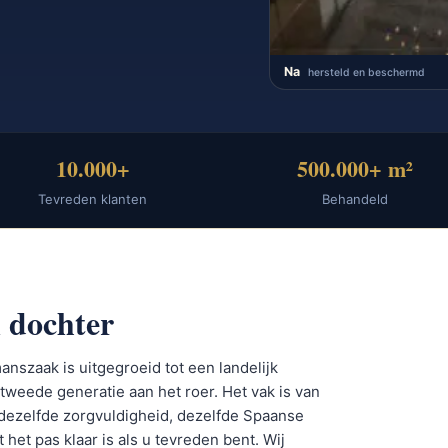
Na
hersteld en beschermd
10.000+
500.000+ m²
Tevreden klanten
Behandeld
 dochter
nszaak is uitgegroeid tot een landelijk
tweede generatie aan het roer. Het vak is van
dezelfde zorgvuldigheid, dezelfde Spaanse
 het pas klaar is als u tevreden bent. Wij