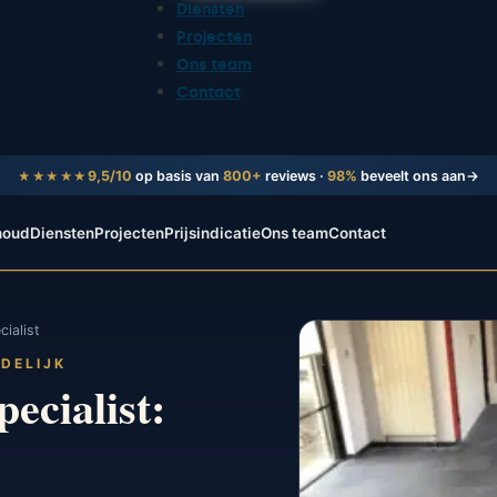
Diensten
Projecten
Ons team
Contact
9,5/10
op basis van
800+
reviews ·
98%
beveelt ons aan
→
★★★★★
houd
Diensten
Projecten
Prijsindicatie
Ons team
Contact
ialist
NDELIJK
ecialist: