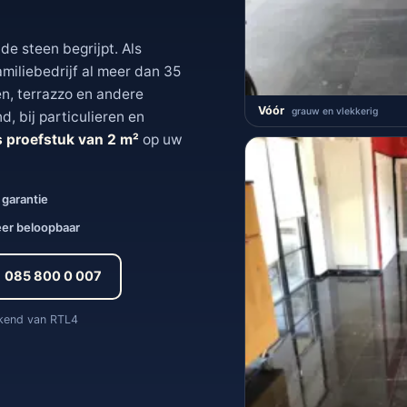
e steen begrijpt. Als
miliebedrijf al meer dan 35
en, terrazzo en andere
Vóór
grauw en vlekkerig
, bij particulieren en
s proefstuk van 2 m²
op uw
r garantie
eer beloopbaar
085 800 0 007
ekend van RTL4