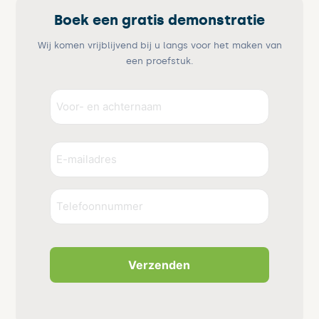
Boek een gratis demonstratie
Wij komen vrijblijvend bij u langs voor het maken van
een proefstuk.
Voor-
en
achternaam
Voornaam
E-
(Vereist)
mailadres
(Vereist)
Telefoonnummer
CAPTCHA