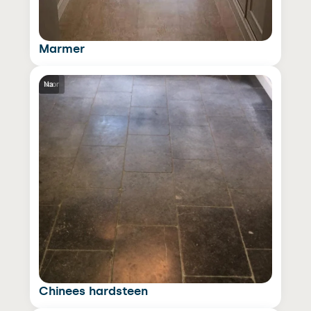
Marmer
Voor
Na
Chinees hardsteen