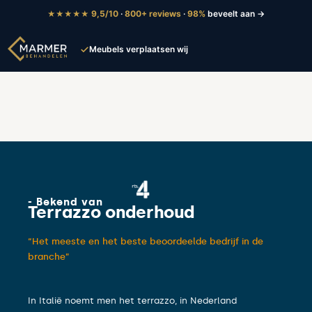
9,5/10
·
800+ reviews
·
98%
beveelt aan →
★★★★★
Meubels verplaatsen wij
Tot 5 jaar garantie
- Bekend van
Terrazzo onderhoud
“Het meeste en het beste beoordeelde bedrijf in de
branche”
In Italië noemt men het terrazzo, in Nederland