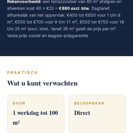
Rekenvoorbeeld:
een terrazzovloer van 40 m² afslijpen en
afwerken kost 40 × €22 =
€880 excl. btw
. Dagtarief,
afhankelijk van het oppervlak: €450 tot €650 voor 1 t/m 8
m², €500 tot €700 voor 9 t/m 17 m², €550 tot €750 voor 18
t/m 25 m² (excl. btw). Vanaf 26 m² geldt de prijs per m².
Vaste prijs vooraf en laagste-prijsgarantie.
PRAKTISCH
Wat u kunt verwachten
DUUR
BELOOPBAAR
1 werkdag tot 100
Direct
m²