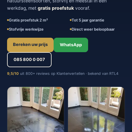
natuursteensoorten, stofvrij en meestal in één
werkdag, met
gratis proefstuk
vooraf.
Gratis proefstuk 2 m²
Tot 5 jaar garantie
Stofvrije werkwijze
Direct weer beloopbaar
Bereken uw prijs
WhatsApp
085 800 0 007
9,5/10
uit 800+ reviews op Klantenvertellen · bekend van RTL4