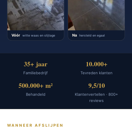
Vóór
Na
witte waas en slijtage
hersteld en egaal
35+ jaar
10.000+
Familiebedrijf
Tevreden klanten
500.000+ m²
9,5/10
Behandeld
Klantenvertellen · 800+
reviews
WANNEER AFSLIJPEN