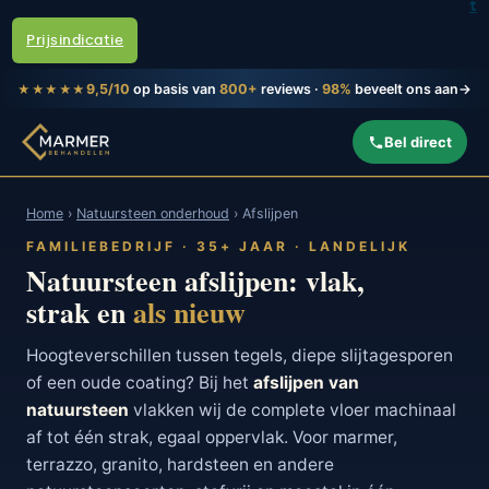
t
Prijsindicatie
9,5/10
op basis van
800+
reviews ·
98%
beveelt ons aan
→
★★★★★
Bel direct
Home
›
Natuursteen onderhoud
› Afslijpen
FAMILIEBEDRIJF · 35+ JAAR · LANDELIJK
Natuursteen afslijpen: vlak,
strak en
als nieuw
Hoogteverschillen tussen tegels, diepe slijtagesporen
of een oude coating? Bij het
afslijpen van
natuursteen
vlakken wij de complete vloer machinaal
af tot één strak, egaal oppervlak. Voor marmer,
terrazzo, granito, hardsteen en andere