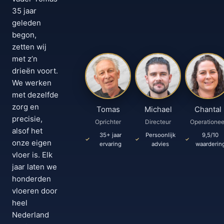
35 jaar
geleden
begon,
zetten wij
met z’n
drieën voort.
We werken
met dezelfde
zorg en
Tomas
Michael
Chantal
precisie,
Oprichter
Directeur
Operationee
alsof het
35+ jaar
Persoonlijk
9,5/10
onze eigen
ervaring
advies
waarderin
vloer is. Elk
jaar laten we
honderden
vloeren door
heel
Nederland