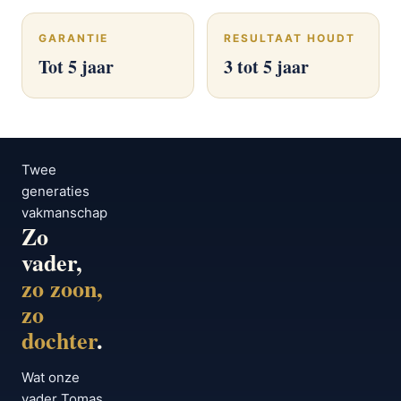
GARANTIE
RESULTAAT HOUDT
Tot 5 jaar
3 tot 5 jaar
Twee
generaties
vakmanschap
Zo
vader,
zo zoon,
zo
dochter
.
Wat onze
vader Tomas