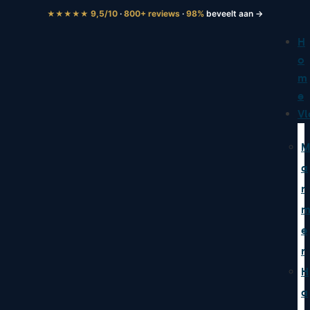
9,5/10
·
800+ reviews
·
98%
beveelt aan →
★★★★★
H
o
m
e
Vl
M
a
r
e
r
H
a