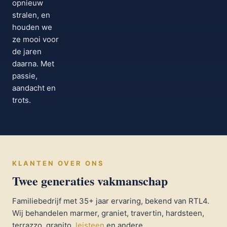
opnieuw
stralen, en
houden we
ze mooi voor
de jaren
daarna. Met
passie,
aandacht en
trots.
KLANTEN OVER ONS
Twee generaties vakmanschap
Familiebedrijf met 35+ jaar ervaring, bekend van RTL4.
Wij behandelen marmer, graniet, travertin, hardsteen,
terrazzo, granito,
leisteen
en andere