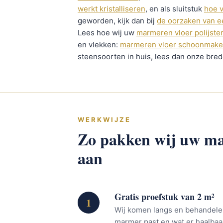
werkt kristalliseren
, en als sluitstuk
hoe v
geworden, kijk dan bij
de oorzaken van e
Lees hoe wij uw
marmeren vloer polijste
en vlekken:
marmeren vloer schoonmak
steensoorten in huis, lees dan onze bre
WERKWIJZE
Zo pakken wij uw ma
aan
Gratis proefstuk van 2 m²
1
Wij komen langs en behandelen
marmer past en wat er haalbaar 