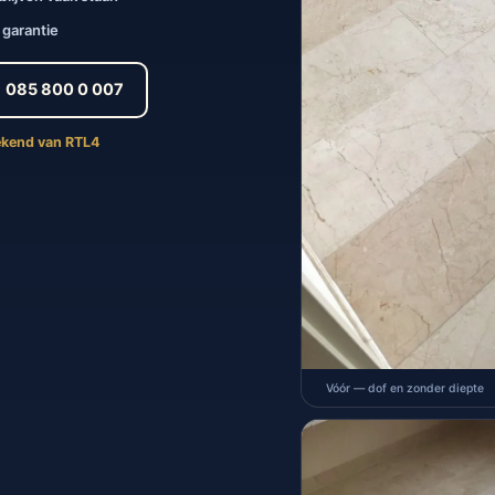
r garantie
085 800 0 007
bekend van RTL4
Vóór — dof en zonder diepte