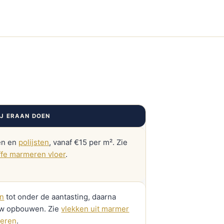
J ERAAN DOEN
en en
polijsten
, vanaf €15 per m². Zie
ffe marmeren vloer
.
n
tot onder de aantasting, daarna
w opbouwen. Zie
vlekken uit marmer
deren
.