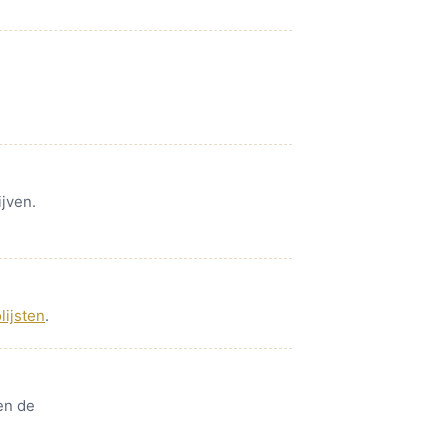
jven.
ijsten
.
en de