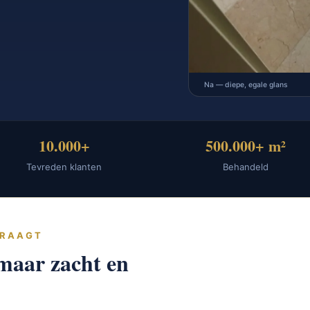
Na — diepe, egale glans
10.000+
500.000+ m²
Tevreden klanten
Behandeld
VRAAGT
maar zacht en