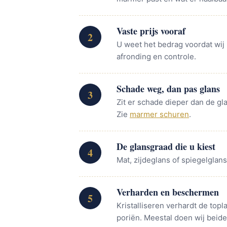
Vaste prijs vooraf
2
U weet het bedrag voordat wij 
afronding en controle.
Schade weg, dan pas glans
3
Zit er schade dieper dan de gl
Zie
marmer schuren
.
De glansgraad die u kiest
4
Mat, zijdeglans of spiegelglan
Verharden en beschermen
5
Kristalliseren verhardt de top
poriën. Meestal doen wij beide