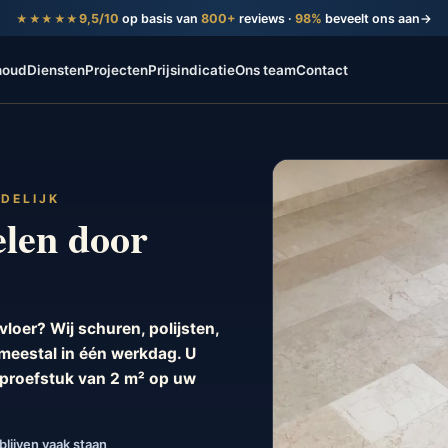
9,5/10
op basis van
800+
reviews ·
98%
beveelt ons aan
→
★★★★★
houd
Diensten
Projecten
Prijsindicatie
Ons team
Contact
NDELIJK
len door
loer? Wij schuren, polijsten,
meestal in één werkdag. U
s proefstuk van 2 m² op uw
lijven vaak staan