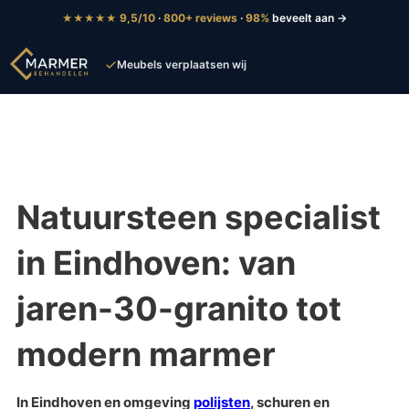
9,5/10
·
800+ reviews
·
98%
beveelt aan →
★★★★★
Meubels verplaatsen wij
Tot 5 jaar garantie
Natuursteen specialist
in Eindhoven: van
jaren-30-granito tot
modern marmer
In Eindhoven en omgeving
polijsten
, schuren en