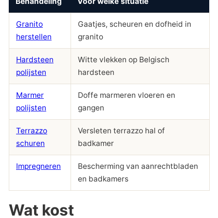
Behandeling
Voor welke situatie
Granito
Gaatjes, scheuren en dofheid in
herstellen
granito
Hardsteen
Witte vlekken op Belgisch
polijsten
hardsteen
Marmer
Doffe marmeren vloeren en
polijsten
gangen
Terrazzo
Versleten terrazzo hal of
schuren
badkamer
Impregneren
Bescherming van aanrechtbladen
en badkamers
Wat kost