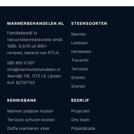
MARMERBEHANDELEN.NL
STEENSOORTEN
Familiebedrijf in
Marmer
natuursteenrestauratie sinds
Leisteen
1990. 9,5/10 uit 800+
Hardsteen
reviews, bekend van RTL4.
Travertin
085 800 0 007
Terrazzo
info@marmerbehandelen.nl
Akerdijk 116, 1175 LK Lijnden
Granito
KvK 82797153
Graniet
KENNISBANK
BEDRIJF
Marmer polijsten kosten
Projecten
Terrazzo schuren kosten
Ons team
Doffe marmeren vloer
Prijsindicatie