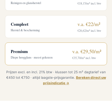
Reinigen en glansherstel
€18,15/m² incl. btw
v.a. €22/m²
Compleet
Herstel & bescherming
€26,62/m² incl. btw
v.a. €29,50/m²
Premium
Diepe hoogglans · meest gekozen
€35,70/m² incl. btw
Prijzen excl. en incl. 21% btw · klussen tot 25 m² dagtarief van
€450 tot €750 · altijd laagste-prijsgarantie.
Bereken direct uw
prijsindicatie →