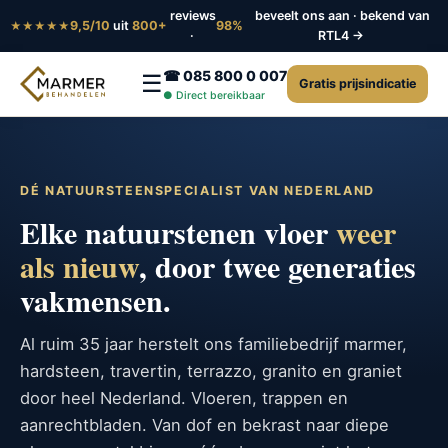
reviews
beveelt ons aan · bekend van
9,5/10
uit
800+
98%
★★★★★
·
RTL4 →
☎ 085 800 0 007
☰
Gratis prijsindicatie
● Direct bereikbaar
DÉ NATUURSTEENSPECIALIST VAN NEDERLAND
Elke natuurstenen vloer
weer
als nieuw
, door twee generaties
vakmensen.
Al ruim 35 jaar herstelt ons familiebedrijf marmer,
hardsteen, travertin, terrazzo, granito en graniet
door heel Nederland. Vloeren, trappen en
aanrechtbladen. Van dof en bekrast naar diepe