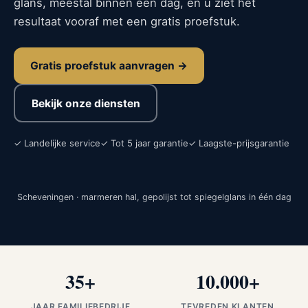
glans, meestal binnen één dag, en u ziet het
resultaat vooraf met een gratis proefstuk.
Gratis proefstuk aanvragen →
Bekijk onze diensten
✓ Landelijke service
✓ Tot 5 jaar garantie
✓ Laagste-prijsgarantie
Scheveningen · marmeren hal, gepolijst tot spiegelglans in één dag
VOOR
NA
35+
10.000+
JAAR FAMILIEBEDRIJF
TEVREDEN KLANTEN