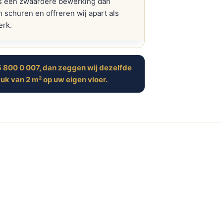
 is een zwaardere bewerking dan
schuren en offreren wij apart als
rk.
085 800 0 007, dan zeggen wij dezelfde
tuk van 2 m² op uw eigen vloer.