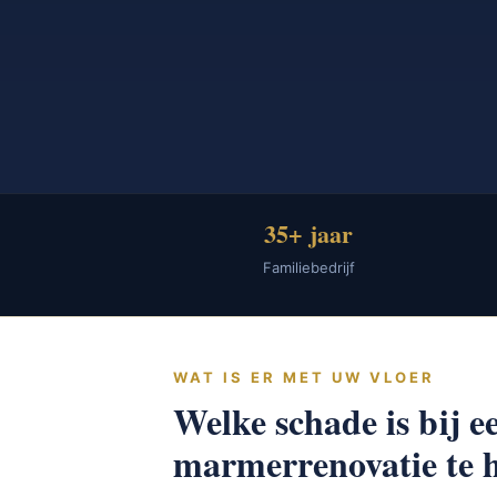
35+ jaar
Familiebedrijf
WAT IS ER MET UW VLOER
Welke schade is bij e
marmerrenovatie te h