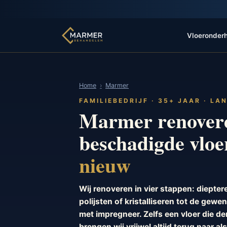
Vloeronder
Home
Marmer
FAMILIEBEDRIJF · 35+ JAAR · LA
Marmer renovere
beschadigde vlo
nieuw
Wij renoveren in vier stappen: diepter
polijsten of kristalliseren tot de gew
met impregneer. Zelfs een vloer die de
brengen wij vrijwel altijd terug naar a