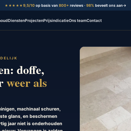
9,5/10
op basis van
800+
reviews ·
98%
beveelt ons aan
→
★★★★★
houd
Diensten
Projecten
Prijsindicatie
Ons team
Contact
NDELIJK
n: doffe,
er
weer als
einigen, machinaal schuren,
enste glans, en beschermen
rtig jaar niet is onderhouden
ls-nieuw. Vervangen is zelden