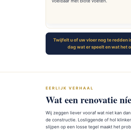
voelbaar met blote voeten.
Twijfelt u of uw vloer nog te redden 
dag wat er speelt en wat het o
EERLIJK VERHAAL
Wat een renovatie níe
Wij zeggen liever vooraf wat niet kan dan
de constructie. Losliggende of hol klin
slijpen op een losse tegel maakt het pr