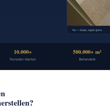
Na — diepe, egale glans
10.000+
500.000+ m²
Tevreden klanten
Behandeld
en
erstellen?