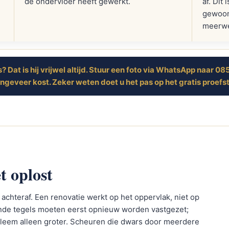
de ondervloer heeft gewerkt.
af. Dit
gewoon 
meerwe
is? Dat is hij vrijwel altijd. Stuur een foto via WhatsApp naar 
ngeveer kost. Zeker weten doet u het pas op het gratis proefs
t oplost
 achteraf. Een renovatie werkt op het oppervlak, niet op
kende tegels moeten eerst opnieuw worden vastgezet;
obleem alleen groter. Scheuren die dwars door meerdere