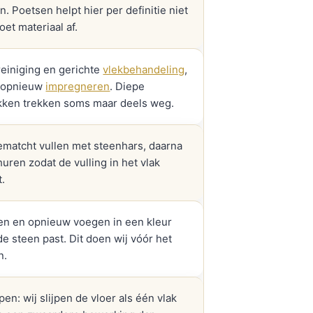
en. Poetsen helpt hier per definitie niet
et materiaal af.
reiniging en gerichte
vlekbehandeling
,
 opnieuw
impregneren
. Diepe
ekken trekken soms maar deels weg.
ematcht vullen met steenhars, daarna
ren zodat de vulling in het vlak
t.
zen en opnieuw voegen in een kleur
 de steen past. Dit doen wij vóór het
n.
jpen: wij slijpen de vloer als één vlak