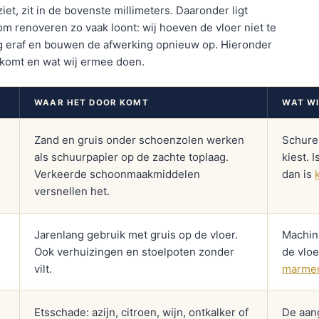
iet, zit in de bovenste millimeters. Daaronder ligt
m renoveren zo vaak loont: wij hoeven de vloer niet te
ag eraf en bouwen de afwerking opnieuw op. Hieronder
 komt en wat wij ermee doen.
WAAR HET DOOR KOMT
WAT WI
Zand en gruis onder schoenzolen werken
Schur
als schuurpapier op de zachte toplaag.
kiest. 
Verkeerde schoonmaakmiddelen
dan is
versnellen het.
Jarenlang gebruik met gruis op de vloer.
Machin
Ook verhuizingen en stoelpoten zonder
de vlo
vilt.
marmer
Etsschade: azijn, citroen, wijn, ontkalker of
De aan