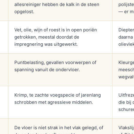
allesreiniger hebben de kalk in de steen
polijst
opgelost.
— er mo
Vet, olie, wijn of roest is in open poriën
Diepte
getrokken, meestal doordat de
daarna
impregnering was uitgewerkt.
olievl
Puntbelasting, gevallen voorwerpen of
Kleurg
spanning vanuit de ondervloer.
meeschu
wegval
Krimp, te zachte voegspecie of jarenlang
Uitfre
schrobben met agressieve middelen.
die bij
schure
De vloer is niet strak in het vlak gelegd, of
Vlaksli