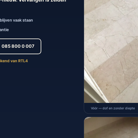
lijven vaak staan
antie
085 800 0 007
bekend van RTL4
Vóór — dof en zonder diepte