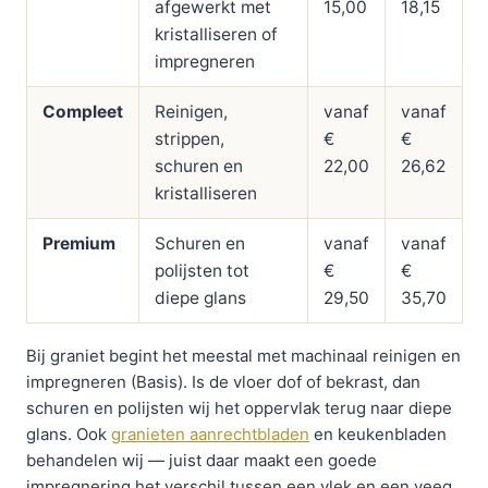
afgewerkt met
15,00
18,15
kristalliseren of
impregneren
Compleet
Reinigen,
vanaf
vanaf
strippen,
€
€
schuren en
22,00
26,62
kristalliseren
Premium
Schuren en
vanaf
vanaf
polijsten tot
€
€
diepe glans
29,50
35,70
Bij graniet begint het meestal met machinaal reinigen en
impregneren (Basis). Is de vloer dof of bekrast, dan
schuren en polijsten wij het oppervlak terug naar diepe
glans. Ook
granieten aanrechtbladen
en keukenbladen
behandelen wij — juist daar maakt een goede
impregnering het verschil tussen een vlek en een veeg.