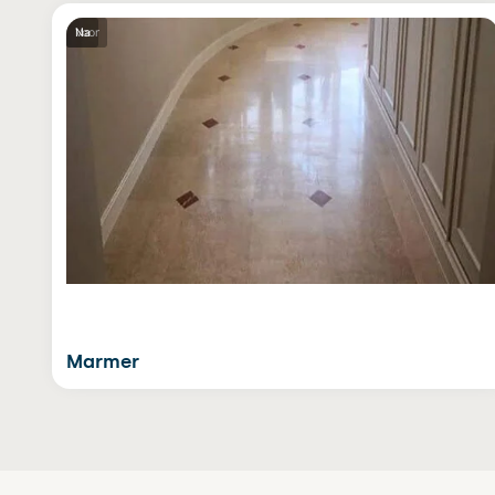
Voor
Na
Marmer