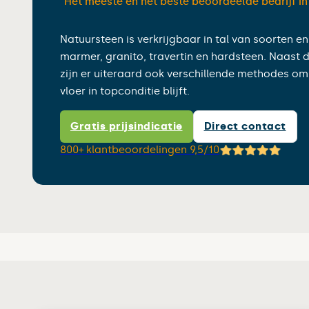
“Het meeste en het beste beoordeelde bedrijf i
Natuursteen is verkrijgbaar in tal van soorten e
marmer, granito, travertin en hardsteen. Naast d
zijn er uiteraard ook verschillende methodes om
vloer in topconditie blijft.
Gratis prijsindicatie
Direct contact
800+ klantbeoordelingen 9,5/10