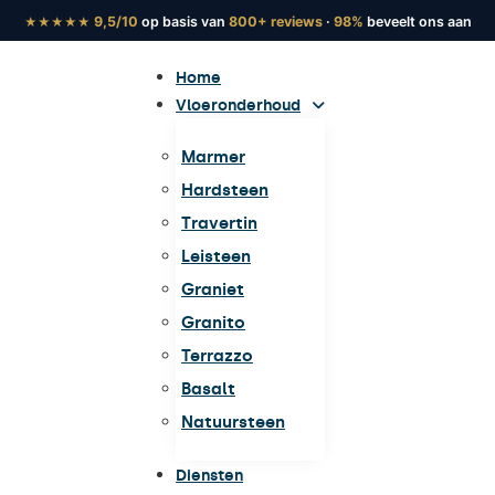
9,5/10
op basis van
800+ reviews
·
98%
beveelt ons aan
★★★★★
Home
Vloeronderhoud
Marmer
Hardsteen
Travertin
Leisteen
Graniet
Granito
Terrazzo
Basalt
Natuursteen
Diensten