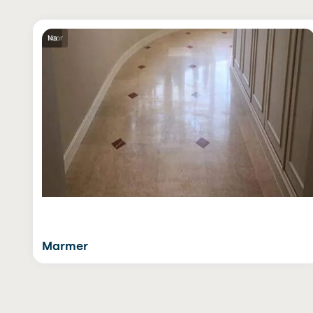
Voor
Na
Marmer