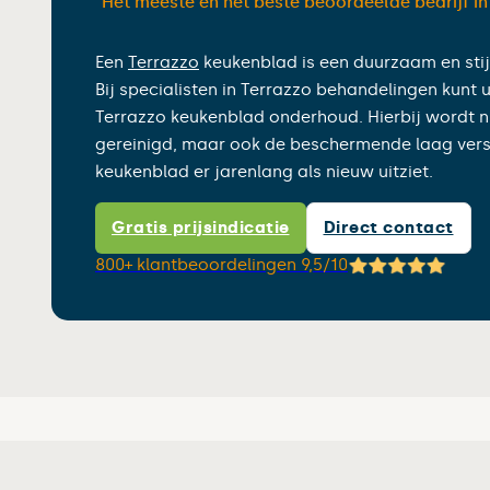
“Het meeste en het beste beoordeelde bedrijf i
Een
Terrazzo
keukenblad is een duurzaam en stijl
Bij specialisten in Terrazzo behandelingen kunt 
Terrazzo keukenblad onderhoud. Hierbij wordt ni
gereinigd, maar ook de beschermende laag vers
keukenblad er jarenlang als nieuw uitziet.
Gratis prijsindicatie
Direct contact
800+ klantbeoordelingen 9,5/10