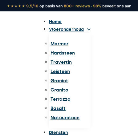
9,5/10
op basis van
800+ reviews
·
98%
beveelt ons aan
★★★★★
Home
Vloeronderhoud
Marmer
Hardsteen
Travertin
Leisteen
Graniet
Granito
Terrazzo
Basalt
Natuursteen
Diensten