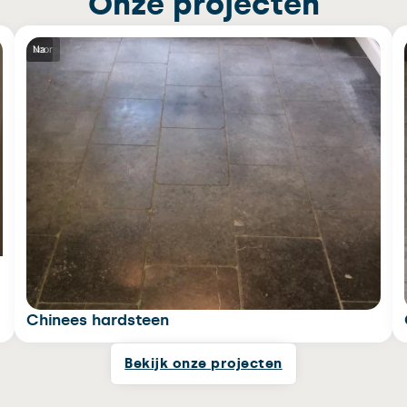
Onze projecten
Voor
Na
Chinees hardsteen
Bekijk onze projecten