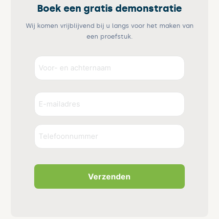
Boek een gratis demonstratie
Wij komen vrijblijvend bij u langs voor het maken van
een proefstuk.
Voor-
en
achternaam
Voornaam
E-
(Vereist)
mailadres
(Vereist)
Telefoonnummer
CAPTCHA