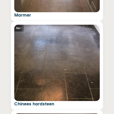
Marmer
Voor
Na
Chinees hardsteen