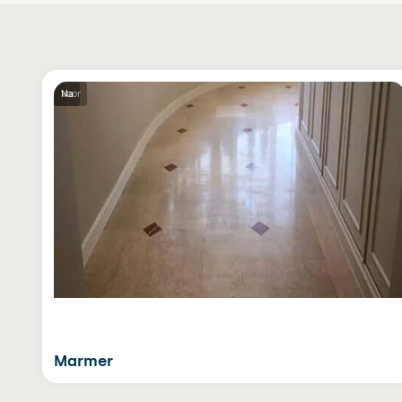
Voor
Na
Marmer