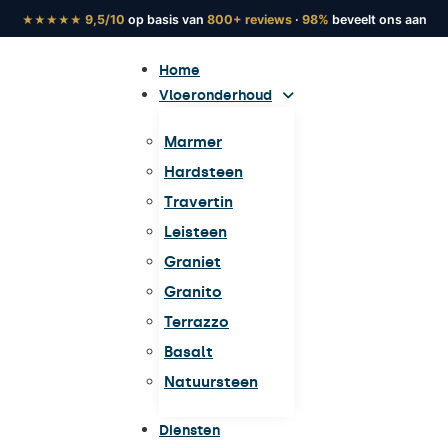
9,5/10
op basis van
800+ reviews
·
98%
beveelt ons aan
★★★★★
Home
Vloeronderhoud
Marmer
Hardsteen
Travertin
Leisteen
Graniet
Granito
Terrazzo
Basalt
Natuursteen
Diensten