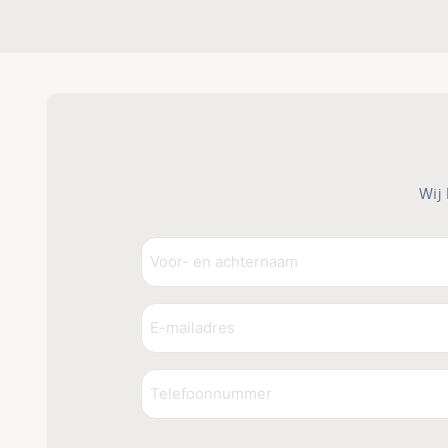
Wij
Voor-
en
achternaam
Voornaam
E-
(Vereist)
mailadres
(Vereist)
Telefoonnummer
CAPTCHA