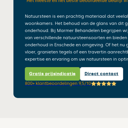
“Het meeste en het beste beoordeelde bedrijf i
Natuursteen is een prachtig materiaal dat veelal
woonkamers. Het behoud van de glans van dit ges
onderhoud. Bij Marmer Behandelen begrijpen wi
van verschillende natuursteensoorten en bieden 
onderhoud in Enschede en omgeving. Of het nu
vloer, granieten tegels of een travertin aanrech
expertise en ervaring om uw natuursteen in opti
Gratis prijsindicatie
Direct contact
800+ klantbeoordelingen 9,5/10