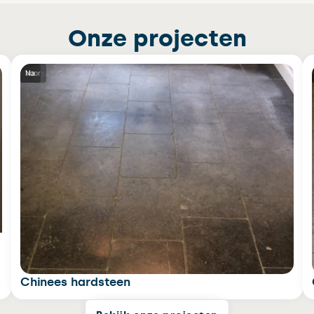
Onze projecten
Voor
Na
Chinees hardsteen