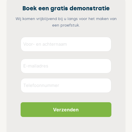
Boek een gratis demonstratie
Wij komen vrijblijvend bij u langs voor het maken van
een proefstuk.
Voor-
en
achternaam
Voornaam
E-
(Vereist)
mailadres
(Vereist)
Telefoonnummer
CAPTCHA