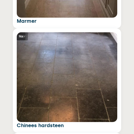
Marmer
Voor
Na
Chinees hardsteen