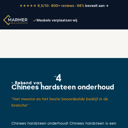
9,5/10
·
800+ reviews
·
98%
beveelt aan →
★★★★★
Meubels verplaatsen wij
Tot 5 jaar garantie
- Bekend van
Chinees hardsteen onderhoud
“Het meeste en het beste beoordeelde bedrijf in de
branche”
Chinees hardsteen onderhoud! Chinees hardsteen is een