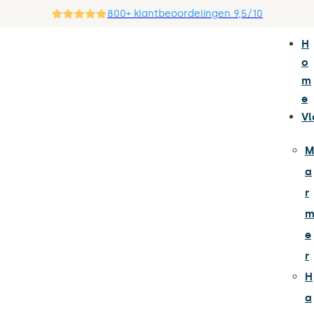
800+ klantbeoordelingen 9,5/10
H
o
m
e
Vl
M
a
r
e
r
H
a