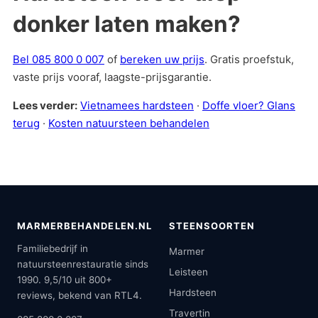
donker laten maken?
Bel 085 800 0 007
of
bereken uw prijs
. Gratis proefstuk,
vaste prijs vooraf, laagste-prijsgarantie.
Lees verder:
Vietnamees hardsteen
·
Doffe vloer? Glans
terug
·
Kosten natuursteen behandelen
MARMERBEHANDELEN.NL
STEENSOORTEN
Familiebedrijf in
Marmer
natuursteenrestauratie sinds
Leisteen
1990. 9,5/10 uit 800+
Hardsteen
reviews, bekend van RTL4.
Travertin