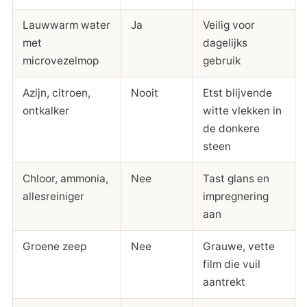
Lauwwarm water
Ja
Veilig voor
met
dagelijks
microvezelmop
gebruik
Azijn, citroen,
Nooit
Etst blijvende
ontkalker
witte vlekken in
de donkere
steen
Chloor, ammonia,
Nee
Tast glans en
allesreiniger
impregnering
aan
Groene zeep
Nee
Grauwe, vette
film die vuil
aantrekt