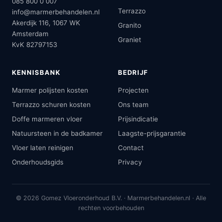
085 800 0 007
Terrazzo
info@marmerbehandelen.nl
Akerdijk 116, 1067 WK
Granito
Amsterdam
Graniet
KvK 82797153
KENNISBANK
BEDRIJF
Marmer polijsten kosten
Projecten
Terrazzo schuren kosten
Ons team
Doffe marmeren vloer
Prijsindicatie
Natuursteen in de badkamer
Laagste-prijsgarantie
Vloer laten reinigen
Contact
Onderhoudsgids
Privacy
© 2026 Gomez Vloeronderhoud B.V. · Marmerbehandelen.nl · Alle
rechten voorbehouden