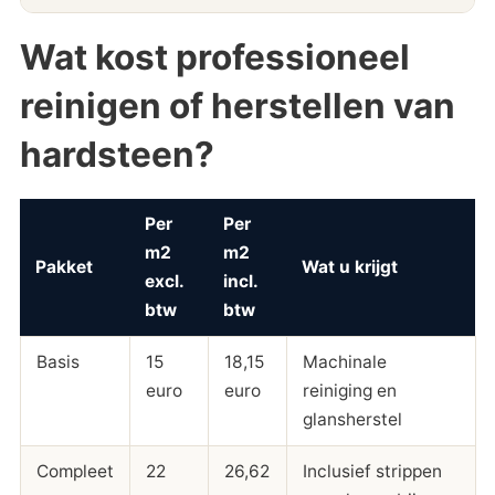
Wat kost professioneel
reinigen of herstellen van
hardsteen?
Per
Per
m2
m2
Pakket
Wat u krijgt
excl.
incl.
btw
btw
Basis
15
18,15
Machinale
euro
euro
reiniging en
glansherstel
Compleet
22
26,62
Inclusief strippen