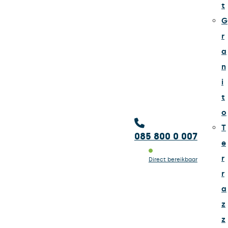
t
G
r
a
n
i
t
o
T
085 800 0 007
e
r
Direct bereikbaar
r
a
z
z