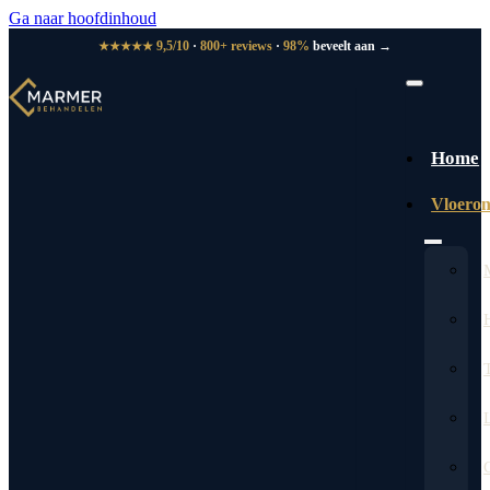
Ga naar hoofdinhoud
9,5/10
·
800+ reviews
·
98%
beveelt aan →
★★★★★
Home
Vloero