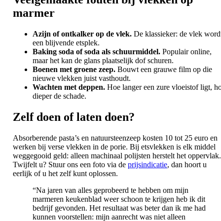
marmer
Azijn of ontkalker op de vlek.
De klassieker: de vlek word
een blijvende etsplek.
Baking soda of soda als schuurmiddel.
Populair online,
maar het kan de glans plaatselijk dof schuren.
Boenen met groene zeep.
Bouwt een grauwe film op die
nieuwe vlekken juist vasthoudt.
Wachten met deppen.
Hoe langer een zure vloeistof ligt, h
dieper de schade.
Zelf doen of laten doen?
Absorberende pasta’s en natuursteenzeep kosten 10 tot 25 euro en
werken bij verse vlekken in de porie. Bij etsvlekken is elk middel
weggegooid geld: alleen machinaal polijsten herstelt het oppervlak.
Twijfelt u? Stuur ons een foto via de
prijsindicatie
, dan hoort u
eerlijk of u het zelf kunt oplossen.
“Na jaren van alles geprobeerd te hebben om mijn
marmeren keukenblad weer schoon te krijgen heb ik dit
bedrijf gevonden. Het resultaat was beter dan ik me had
kunnen voorstellen: mijn aanrecht was niet alleen