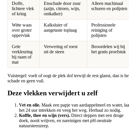
Doffe,
Etsschade door zuur
Alleen machinaal
lichtere vlek
(azijn, citroen, wijn,
schuren en polijsten
of kring
ontkalker)
Witte waas
Kalksluier of
Professionele
over groter
aangetaste toplaag
reiniging of
oppervlak
polijsten
Gele
Verwering of roest
Beoordelen wij bij
verkleuring
uit de steen
het gratis proefstuk
bij raam of
mat
Vuistregel: voelt of oogt de plek dof terwijl de rest glanst, dan is he
schade en geen vuil.
Deze vlekken verwijdert u zelf
Vet en olie.
Maak een papje van aardappelmeel en water, laa
het 24 uur intrekken en veeg het weg. Herhaal zo nodig.
Koffie, thee en wijn (vers).
Direct deppen met een droge
doek, nooit wrijven, en nareinigen met pH-neutrale
natuursteenzeep.