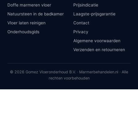
Doffe marmeren vloer
Prijsindicatie
Natuursteen in de badkamer
Laagste-prijsgarantie
Vloer laten reinigen
Contact
Onderhoudsgids
Privacy
Algemene voorwaarden
Verzenden en retourneren
© 2026 Gomez Vloeronderhoud B.V. · Marmerbehandelen.nl · Alle
rechten voorbehouden