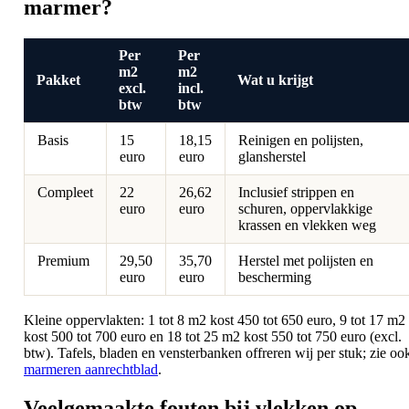
marmer?
Per
Per
m2
m2
Pakket
Wat u krijgt
excl.
incl.
btw
btw
Basis
15
18,15
Reinigen en polijsten,
euro
euro
glansherstel
Compleet
22
26,62
Inclusief strippen en
euro
euro
schuren, oppervlakkige
krassen en vlekken weg
Premium
29,50
35,70
Herstel met polijsten en
euro
euro
bescherming
Kleine oppervlakten: 1 tot 8 m2 kost 450 tot 650 euro, 9 tot 17 m2
kost 500 tot 700 euro en 18 tot 25 m2 kost 550 tot 750 euro (excl.
btw). Tafels, bladen en vensterbanken offreren wij per stuk; zie oo
marmeren aanrechtblad
.
Veelgemaakte fouten bij vlekken op