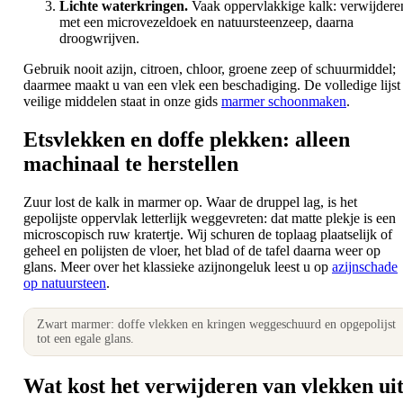
Lichte waterkringen.
Vaak oppervlakkige kalk: verwijdere
met een microvezeldoek en natuursteenzeep, daarna
droogwrijven.
Gebruik nooit azijn, citroen, chloor, groene zeep of schuurmiddel;
daarmee maakt u van een vlek een beschadiging. De volledige lijst
veilige middelen staat in onze gids
marmer schoonmaken
.
Etsvlekken en doffe plekken: alleen
machinaal te herstellen
Zuur lost de kalk in marmer op. Waar de druppel lag, is het
gepolijste oppervlak letterlijk weggevreten: dat matte plekje is een
microscopisch ruw kratertje. Wij schuren de toplaag plaatselijk of
geheel en polijsten de vloer, het blad of de tafel daarna weer op
glans. Meer over het klassieke azijnongeluk leest u op
azijnschade
op natuursteen
.
Zwart marmer: doffe vlekken en kringen weggeschuurd en opgepolijst
tot een egale glans.
Wat kost het verwijderen van vlekken ui