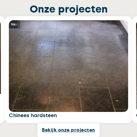
Onze projecten
Voor
Na
Chinees hardsteen
Bekijk onze projecten