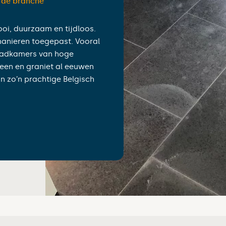
n de branche”
oi, duurzaam en tijdloos.
manieren toegepast. Vooral
 badkamers van hoge
teen en graniet al eeuwen
an zo’n prachtige Belgisch