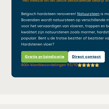
“Het meeste en het beste beoordeelde bedrijf i
Belgisch hardsteen renoveren!
Natuursteen
is mo
Bovendien wordt natuursteen op verschillende 
voor het vervaardigen van vloeren, trappen en
kwaliteit zijn natuurstenen zoals marmer, hards
populair. Bent u de trotse bezitter of bezitster v
Hardstenen vloer?
Gratis prijsindicatie
Direct contact
800+ klantbeoordelingen 9,5/10