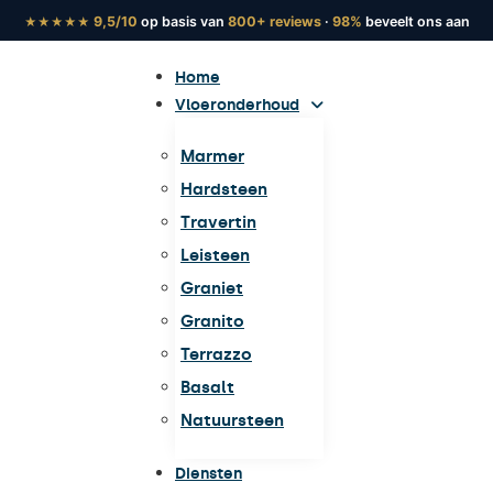
9,5/10
op basis van
800+ reviews
·
98%
beveelt ons aan
★★★★★
Home
Vloeronderhoud
Marmer
Hardsteen
Travertin
Leisteen
Graniet
Granito
Terrazzo
Basalt
Natuursteen
Diensten