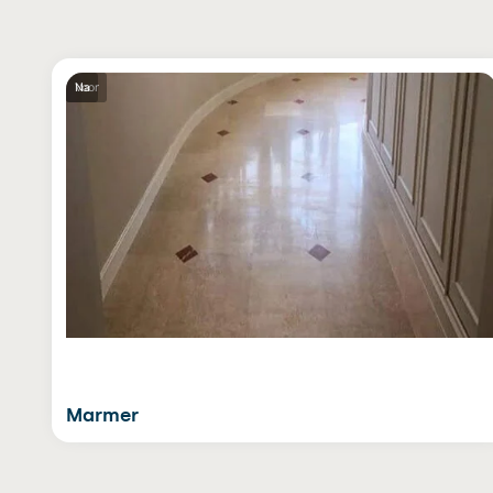
Voor
Na
Marmer