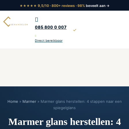
9,5/10
·
800+ reviews
·
98%
beveelt aan →
★★★★★
085 800 0 007
Tot 5 jaar garantie
Direct bereikbaar
Home
»
Marmer
»
Marmer glans herstellen: 4 stappen naar een
spiegelglans
Marmer glans herstellen: 4