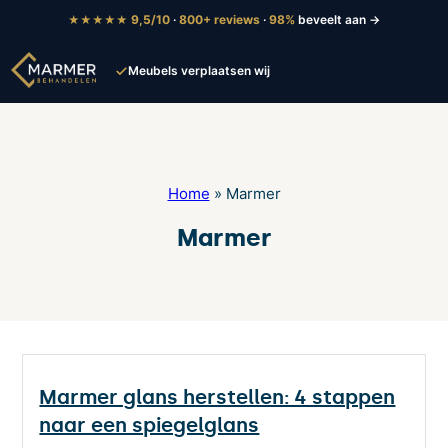
9,5/10
·
800+ reviews
·
98%
beveelt aan →
★★★★★
Meubels verplaatsen wij
Home
»
Marmer
Marmer
Marmer glans herstellen: 4 stappen
naar een spiegelglans