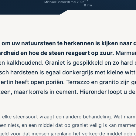
Michael Gomez
18 mei 2022
8 min
 om uw natuursteen te herkennen is kijken naar d
ardheid en hoe de steen reageert op zuur.
Marmer
en kalkhoudend. Graniet is gespikkeld en zo hard 
gisch hardsteen is egaal donkergrijs met kleine wit
vertin heeft open poriën. Terrazzo en granito zijn 
en, maar korrels in cement. Hieronder loopt u de 
 elke steensoort vraagt een andere behandeling. Wat marm
een niets, en een middel dat op graniet veilig is kan marmer
geld voor dat mensen jarenlang het verkeerde middel gebr