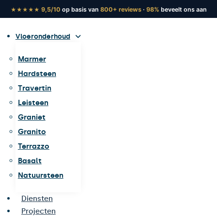
9,5/10
op basis van
800+ reviews
·
98%
beveelt ons aan
★★★★★
Vloeronderhoud
Marmer
Hardsteen
Travertin
Leisteen
Graniet
Granito
Terrazzo
Basalt
Natuursteen
Diensten
Projecten