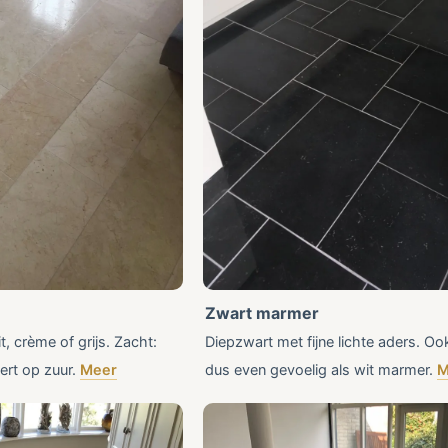
Zwart marmer
, crème of grijs. Zacht:
Diepzwart met fijne lichte aders. O
ert op zuur.
Meer
dus even gevoelig als wit marmer.
M