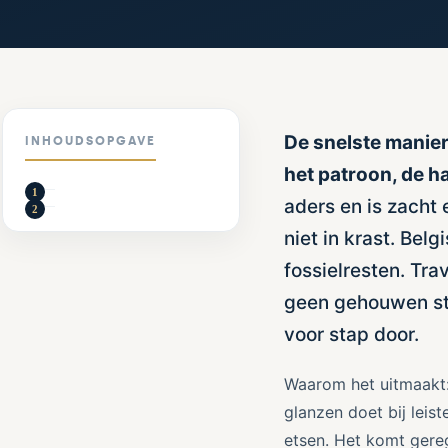
De snelste manier
INHOUDSOPGAVE
het patroon, de h
aders en is zacht 
niet in krast. Bel
fossielresten. Tra
geen gehouwen ste
voor stap door.
Waarom het uitmaakt:
glanzen doet bij leist
etsen. Het komt gere