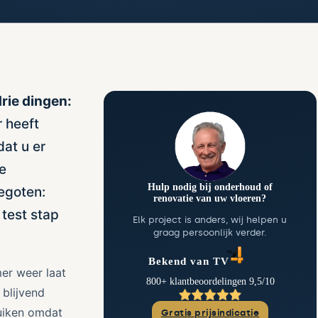
rie dingen:
 heeft
dat u er
te
Hulp nodig bij onderhoud of
gegoten:
renovatie van uw vloeren?
test stap
Elk project is anders, wij helpen u
graag persoonlijk verder.
Bekend van TV
er weer laat
800+ klantbeoordelingen 9,5/10
 blijvend
uiken omdat
Gratis prijsindicatie