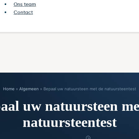
Ons team
Contact
Home
»
Algemeen
»
Bepaal uw natuursteen met de natuursteentest
aal uw natuursteen me
natuursteentest