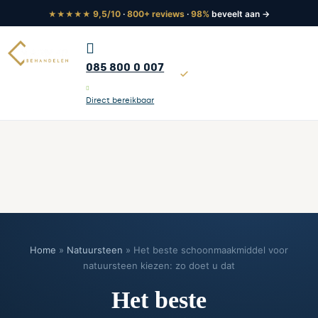
9,5/10
·
800+ reviews
·
98%
beveelt aan →
★★★★★
085 800 0 007
Tot 5 jaar garantie
Direct bereikbaar
Home
»
Natuursteen
»
Het beste schoonmaakmiddel voor
natuursteen kiezen: zo doet u dat
Het beste