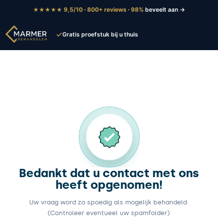
9,5/10
·
800+ reviews
·
98%
beveelt aan →
★★★★★
Gratis proefstuk bij u thuis
Bedankt dat u contact met ons
heeft opgenomen!
Uw vraag word zo spoedig als mogelijk behandeld.
(Controleer eventueel uw spamfolder)